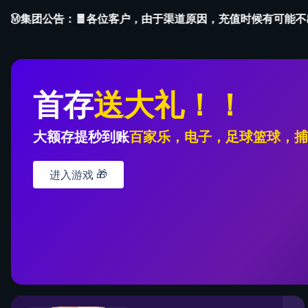
首
产品中
关于米兰·
页
心
站