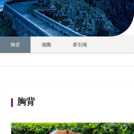
胸背
项圈
牵引绳
胸背