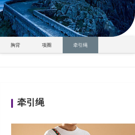
胸背
项圈
牵引绳
牵引绳